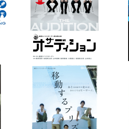
い
劇団スパイスガーデン第9回公演「ザ・オーデ
劇団
ィション」DVD
¥3,000
ちの馬
劇団スパイスガーデン第6回公演「移動するプ
劇団
リズン」DVD
¥3,000