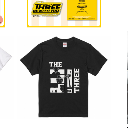
）
【THE3名様】特製Tシャツ（ブラック）
劇団
¥3,500