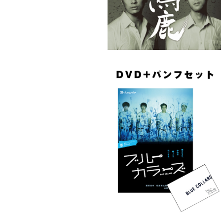
劇団スパイスガーデン第8回公演「ブル
ーズ」DVD＆パンフレットセット
¥3,250