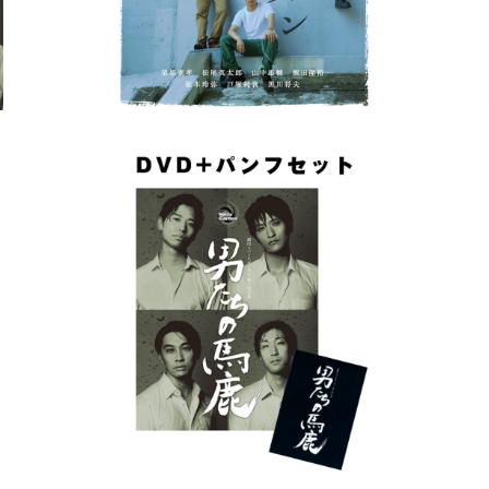
ーカラ
劇団スパイスガーデン第7回公演「男たちの馬
劇団
鹿」DVD＆パンフレットセット
¥3,250