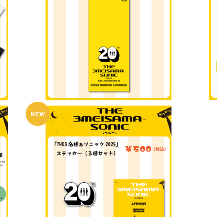
ツ
「THE3名様ぁソニック2025」今治フェイスタ
「T
オル
¥2,500
「THE3名様ぁソニック2025」ステッカー３種
【T
セット
レー
¥500