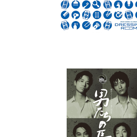
「DRESSING ROOM」特製手ぬぐ
¥1,000
劇団スパイスガーデン第7回公演「男た
鹿」DVD
¥3,000