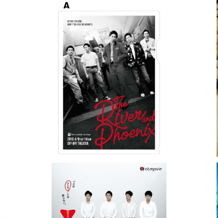
ー＆フ
劇団スパイスガーデン第11回公演「リバー＆フ
劇団
ェニックス」特製クリアファイルA
¥500