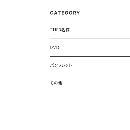
CATEGORY
THE3名様
Tシャツ
DVD
その他
パンフレット付き
パンフレット
その他
タオル・手ぬぐい
バッグ