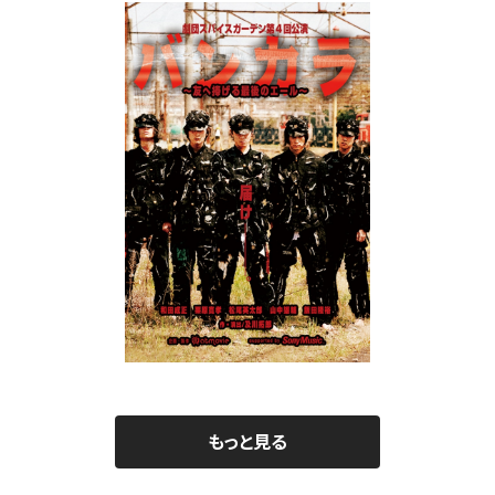
」DV
劇団スパイスガーデン第4回公演「バンカラ 2
劇
011」
¥3,900
もっと見る