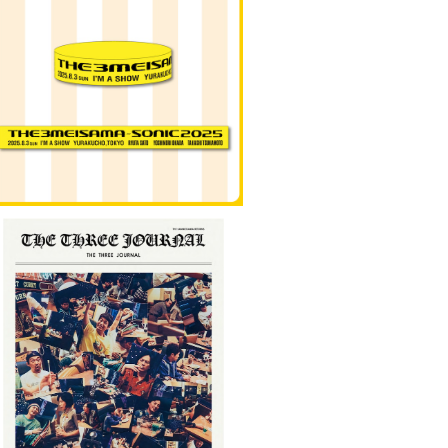
HE3名様ぁソニック2025」ラバーリスト
バンド
¥600
HE3名様】特製「THE THREE JOURNA
L」
¥1,000