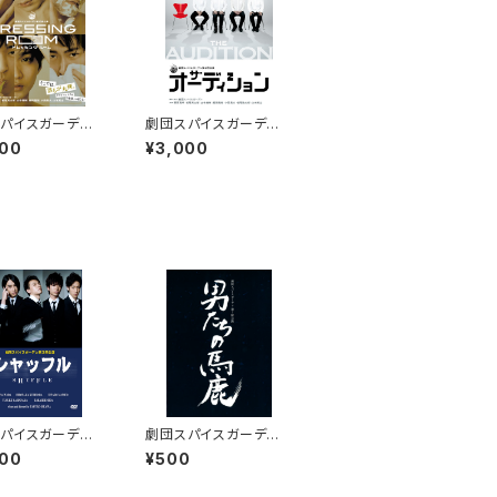
パイスガーデン
劇団スパイスガーデン
公演「DRESSIN
第9回公演「ザ・オーディ
000
¥3,000
OM」DVD
ション」DVD
パイスガーデン
劇団スパイスガーデン
公演「シャッフル」
第７回公演「男たちの馬
000
¥500
鹿」パンフレット