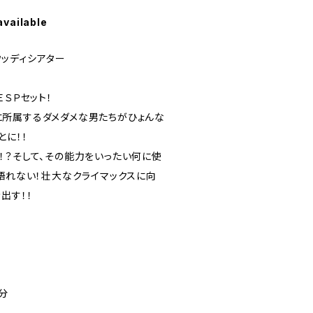
available
黒ウッディシアター
ＥＳＰセット！
所属するダメダメな男たちがひょんな
とに！！
！？そして、その能力をいったい何に使
は語れない！壮大なクライマックスに向
出す！！
分