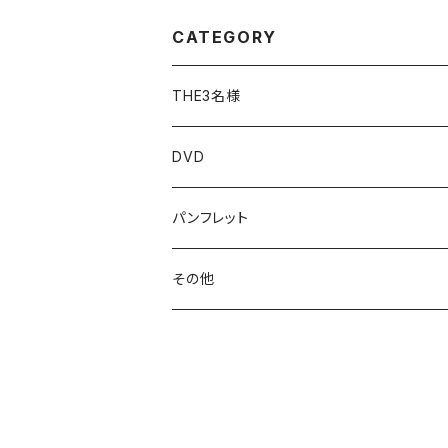
CATEGORY
THE3名様
Tシャツ
DVD
その他
パンフレット付き
パンフレット
その他
タオル・手ぬぐい
バッグ