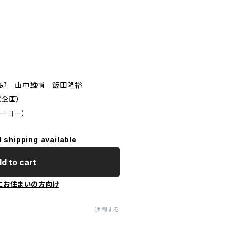
太郎 山中雄輔 飯田隆裕
パ企画）
ーヨー）
l shipping available
d to cart
にお住まいの方向け
通報する