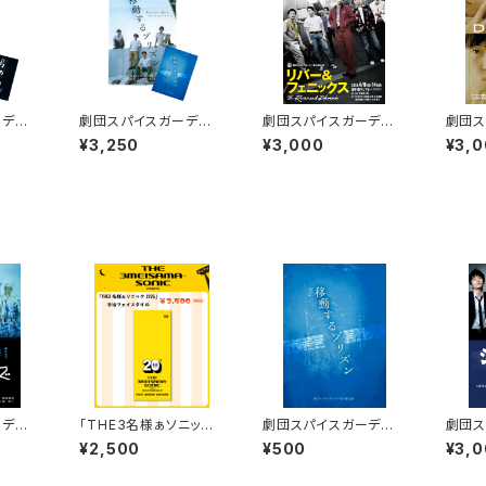
ーデン
劇団スパイスガーデン
劇団スパイスガーデン
劇団ス
ちの馬
第6回公演「移動するプ
第11回公演「リバー＆フ
第10回
¥3,250
¥3,000
¥3,
レット
リズン」DVD＆パンフレ
ェニックス」DVD
G RO
ットセット
ーデン
「THE3名様ぁソニック2
劇団スパイスガーデン
劇団ス
ーカラ
025」今治フェイスタオ
第６回公演「移動するプ
第3回
¥2,500
¥500
¥3,
ル
リズン」パンフレット