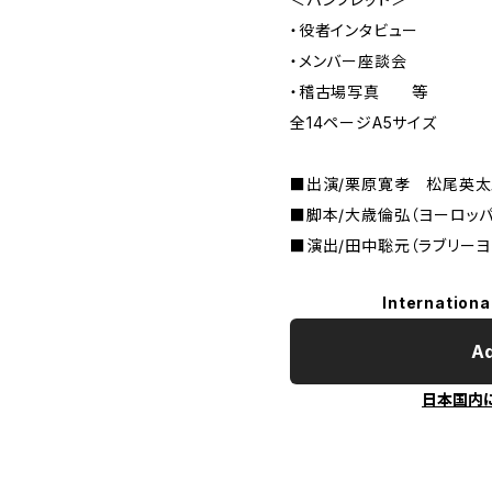
・役者インタビュー
・メンバー座談会
・稽古場写真 等
全14ページA5サイズ
■出演/栗原寛孝 松尾英
■脚本/大歳倫弘（ヨーロッ
■演出/田中聡元（ラブリーヨ
Internationa
Ad
日本国内